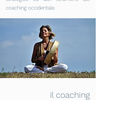
coaching occidentale.
Il coaching
immaginale
Vuoi saperne di più sul
coaching
immaginale
?